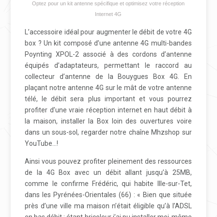
Optez pour un kit antenne spécifique et optimisez votre réception
Internet 4G
L’accessoire idéal pour augmenter le débit de votre 4G
box ? Un kit composé d’une antenne 4G multi-bandes
Poynting XPOL-2 associé à des cordons d’antenne
équipés d’adaptateurs, permettant le raccord au
collecteur d’antenne de la Bouygues Box 4G. En
plaçant notre antenne 4G sur le mât de votre antenne
télé, le débit sera plus important et vous pourrez
profiter d’une vraie réception internet en haut débit à
la maison, installer la Box loin des ouvertures voire
dans un sous-sol, regarder notre chaîne Mhzshop sur
YouTube…!
Ainsi vous pouvez profiter pleinement des ressources
de la 4G Box avec un débit allant jusqu’à 25MB,
comme le confirme Frédéric, qui habite Ille-sur-Tet,
dans les Pyrénées-Orientales (66) : « Bien que située
près d’une ville ma maison n’était éligible qu’à l’ADSL
en bas débit ; étant bricoleur j’ai pu installer moi-même