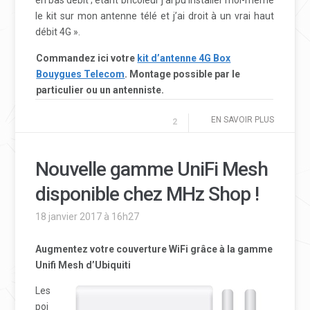
le kit sur mon antenne télé et j’ai droit à un vrai haut
débit 4G ».
Commandez ici votre
kit d’antenne 4G Box
Bouygues Telecom
. Montage possible par le
particulier ou un antenniste.
EN SAVOIR PLUS
2
Nouvelle gamme UniFi Mesh
disponible chez MHz Shop !
18 janvier 2017 à 16h27
Augmentez votre couverture WiFi grâce à la gamme
Unifi Mesh d’Ubiquiti
Les
poi