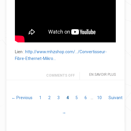
Lien :
http://www.mhzshop.com/…/Convertisseur-
Fibre-Ethernet-Mikro…
EN SAVOIR PLUS
COMMENTS OFF
← Previous
1
2
3
4
5
6
…
10
Suivant
→