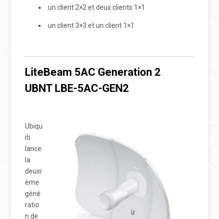
un client 2×2 et deux clients 1×1
un client 3×3 et un client 1×1
LiteBeam 5AC Generation 2
UBNT LBE-5AC-GEN2
Ubiqu
iti
lance
la
deuxi
ème
géné
ratio
n de