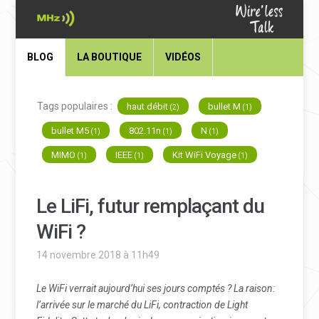
BLOG
LA BOUTIQUE
VIDÉOS
Tags populaires :
haut débit
bullet M
(2)
(1)
bullet M5
802.11n
N
(1)
(1)
(1)
MIMO
IEEE
Kit WiFi Voyage
(1)
(1)
(1)
Le LiFi, futur remplaçant du
WiFi ?
14 novembre 2018 à 11h49
Le WiFi verrait aujourd’hui ses jours comptés ? La raison:
l’arrivée sur le marché du LiFi, contraction de Light