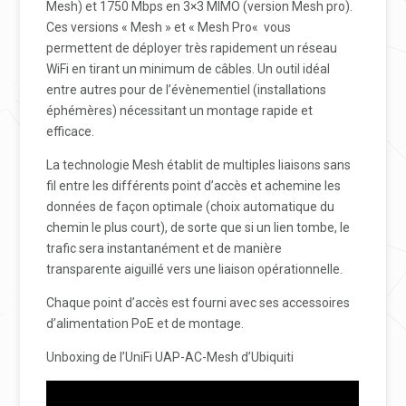
Mesh) et 1750 Mbps en 3×3 MIMO (version Mesh pro).
Ces versions « Mesh » et
«
Mesh Pro
«
vous
permettent de d
é
ployer tr
è
s rapidement un r
é
seau
WiFi en tirant un minimum de c
â
bles. Un outil id
é
al
entre autres pour de l’
é
vènementiel (installations
é
ph
é
mères) n
é
cessitant un montage rapide et
efficace.
La technologie Mesh
é
tablit de multiples liaisons sans
fil entre les diff
é
rents point d’acc
è
s et achemine les
donn
é
es de fa
ç
on optimale (choix automatique du
chemin le plus court), de sorte que si un lien tombe, le
trafic sera instantan
é
ment et de manière
transparente aiguill
é
vers une liaison op
é
rationnelle.
Chaque point d’acc
è
s est fourni avec ses accessoires
d’alimentation PoE et de montage.
Unboxing de l’UniFi UAP-AC-Mesh d’Ubiquiti