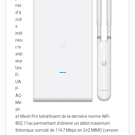
nts
d’a
cc
è
s
int
é
rieu
r/e
xt
é
r
ieur
Uni
Fi
UA
P-
AC-
Me
sh
et Mesh Pro bénéficient de la derni
è
re norme WiFi
802.11ac permettant d’obtenir un d
é
bit maximum
th
é
orique cumul
é
de 1167 Mbps en 2×2 MIMO (version