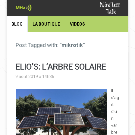
BLOG
LA BOUTIQUE
VIDÉOS
Post Tagged with:
"mikrotik"
ELIO’S: L’ARBRE SOLAIRE
9 août 2019 à 14h36
Il
s’ag
it
d’u
n
«ar
bre