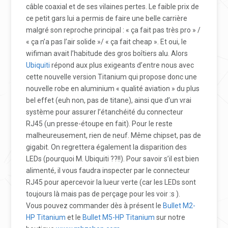
câble coaxial et de ses vilaines pertes. Le faible prix de
ce petit gars lui a permis de faire une belle carrière
malgré son reproche principal : « ça fait pas très pro » /
« ça n’a pas l’air solide »/ « ça fait cheap ». Et oui, le
wifiman avait l’habitude des gros boîtiers alu. Alors
Ubiquiti
répond aux plus exigeants d’entre nous avec
cette nouvelle version Titanium qui propose donc une
nouvelle robe en aluminium « qualité aviation » du plus
bel effet (euh non, pas de titane), ainsi que d’un vrai
système pour assurer l’étanchéité du connecteur
RJ45 (un presse-étoupe en fait). Pour le reste
malheureusement, rien de neuf. Même chipset, pas de
gigabit. On regrettera également la disparition des
LEDs (pourquoi M. Ubiquiti ??!!). Pour savoir s’il est bien
alimenté, il vous faudra inspecter par le connecteur
RJ45 pour apercevoir la lueur verte (car les LEDs sont
toujours là mais pas de perçage pour les voir :s ).
Vous pouvez commander dès à présent le
Bullet M2-
HP Titanium
et le
Bullet M5-HP Titanium
sur notre