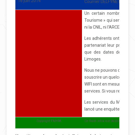
16 juin 2014
Courrier DELFYNET
Un certain nombre d’adh
Tourisme » qui semble être
ni la CNIL, ni l’ARCEP ne s
Les adhérents ont ensuite
partenariat leur proposant
que des dates de passag
Limoges.
Nous ne pouvons que vous
souscrire un quelconque e
WIFI sont en mesure de vo
services. Si vous recevez d
Les services du Ministère
lancé une enquête.
Copyright FNHPA
Ce flash infos est destiné aux ad