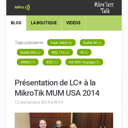
BLOG
LA BOUTIQUE
VIDÉOS
Tags populaires :
haut débit
bullet M
(2)
(1)
bullet M5
802.11n
N
(1)
(1)
(1)
MIMO
IEEE
Kit WiFi Voyage
(1)
(1)
(1)
Présentation de LC+ à la
MikroTik MUM USA 2014
12 septembre 2014 à 4h19